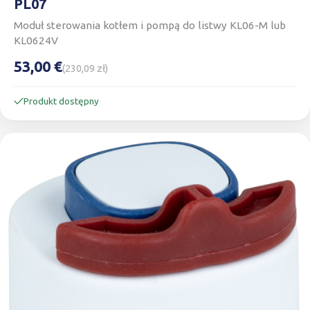
PL07
Moduł sterowania kotłem i pompą do listwy KL06-M lub
KL0624V
53,00 €
(230,09 zł)
Produkt dostępny