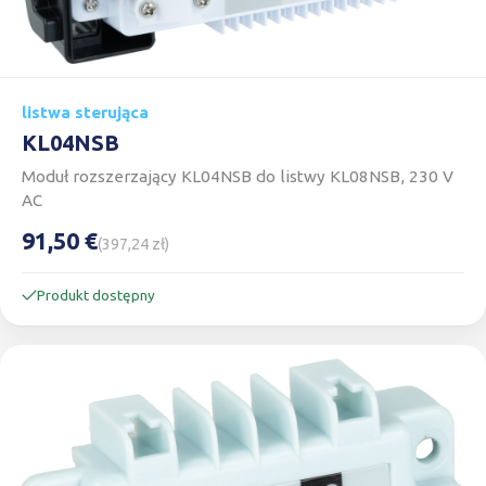
listwa sterująca
KL04NSB
Moduł rozszerzający KL04NSB do listwy KL08NSB, 230 V
AC
91,50 €
(397,24 zł)
Produkt dostępny