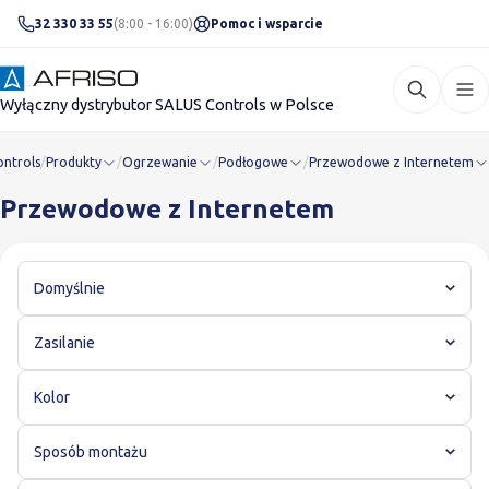
32 330 33 55
(8:00 - 16:00)
Pomoc i wsparcie
Wyłączny dystrybutor SALUS Controls w Polsce
ontrols
/
Produkty
/
Ogrzewanie
/
Podłogowe
/
Przewodowe z Internetem
Przewodowe z Internetem
Domyślnie
Zasilanie
Kolor
Sposób montażu