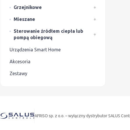
Grzejnikowe
+
Mieszane
+
Sterowanie źródłem ciepła lub
+
pompą obiegową
Urządzenia Smart Home
Akcesoria
Zestawy
AFRISO sp. z o.o. – wyłączny dystrybutor SALUS Cont