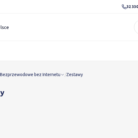
32 330
lsce
Bezprzewodowe bez Internetu
/
Zestawy
wy