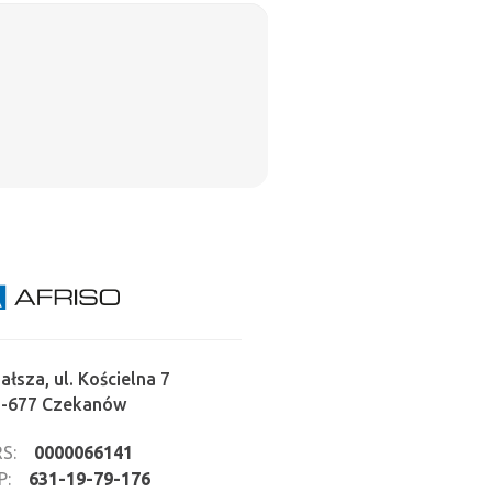
ałsza, ul. Kościelna 7
2-677 Czekanów
S:
0000066141
P:
631-19-79-176