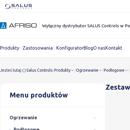
Wyłączny dystrybutor SALUS Controls w Po
Produkty
Zastosowania
Konfigurator
Blog
O nas
Kontakt
Jesteś tutaj:
Salus Controls
/
Produkty
/
Ogrzewanie
/
Podłogowe
/
Zesta
Menu produktów
Ogrzewanie
−
Podłogowe
−