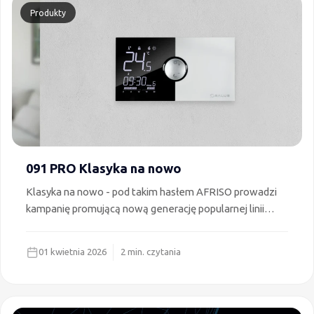
Produkty
091 PRO Klasyka na nowo
Klasyka na nowo - pod takim hasłem AFRISO prowadzi
kampanię promującą nową generację popularnej linii
termostatów marki SALUS Controls. Nowa seria:
091PRO i 091PRORF posiadają wszystkie podstawowe
01 kwietnia 2026
2 min. czytania
cechy funkcjonalne najpopularniejszego na polskim rynku
regulatora temperatury 091. Tym, co wyróżnia nową linię
są zaawansowane funkcje oraz odświeżony design,
odpowiadający nowoczesnym trendom w aranżacji