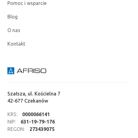
Pomoc i wsparcie
Blog
O nas
Kontakt
Szałsza, ul. Kościelna 7
42-677 Czekanów
KRS:
0000066141
NIP:
631-19-79-176
REGON:
273439075