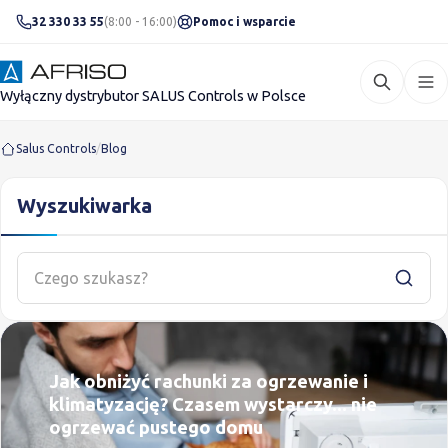
32 330 33 55
(8:00 - 16:00)
Pomoc i wsparcie
Wyłączny dystrybutor SALUS Controls w Polsce
Salus Controls
/
Blog
Wyszukiwarka
Jak obniżyć rachunki za ogrzewanie i
klimatyzację? Czasem wystarczy... nie
ogrzewać pustego domu