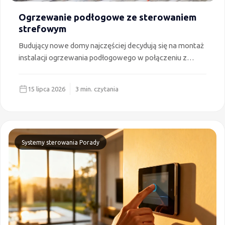
Ogrzewanie podłogowe ze sterowaniem
strefowym
Budujący nowe domy najczęściej decydują się na montaż
instalacji ogrzewania podłogowego w połączeniu z
niskotemperaturowym źródłem ciepła. Ze względu na
komfort i ekonomię to rzeczywiście najlepsze
15 lipca 2026
3 min. czytania
rozwiązanie, ale czy wystarczy? Dowiedz się dlaczego
dla kontroli kosztów i komfortu ważne jest także
sterowanie strefowe podłogówką. W artykule
podpowiadamy również czym powinieneś się kierować
przy wyborze konkretnego rozwiązania.
Systemy sterowania
Porady