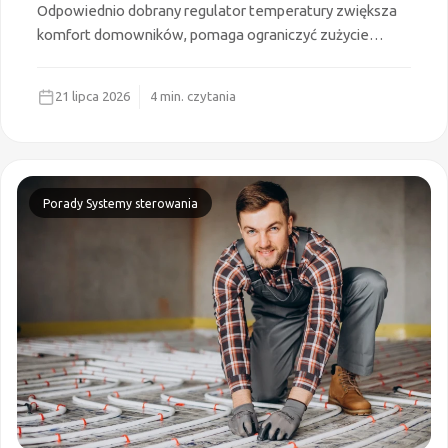
Odpowiednio dobrany regulator temperatury zwiększa
komfort domowników, pomaga ograniczyć zużycie
energii i w pełni wykorzystać możliwości nowoczesnej
instalacji grzewczej i chłodzącej. Takim rozwiązaniem
21 lipca 2026
4 min. czytania
jest SALUS Quantum SQ610 – zaawansowany regulator
nowej generacji, który łączy intuicyjną obsługę z
szerokimi możliwościami integracji z systemem SALUS
Smart Home.
Porady
Systemy sterowania