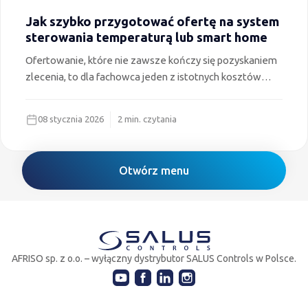
Jak szybko przygotować ofertę na system
sterowania temperaturą lub smart home
Ofertowanie, które nie zawsze kończy się pozyskaniem
zlecenia, to dla fachowca jeden z istotnych kosztów
prowadzenia działalności. W przypadku instalatorów,
którzy rozpoczynają swoją przygodę z automatyką
08 stycznia 2026
2 min. czytania
sterującą SALUS Controls, poznanie nowego
asortymentu bywa czasochłonne. W tekście
podpowiadamy jak, za pomocą aplikacji, i nie tylko,
Otwórz menu
szybko przygotujesz wycenę dowolnego systemu
sterowania SALUS Controls.
AFRISO sp. z o.o. – wyłączny dystrybutor SALUS Controls w Polsce.