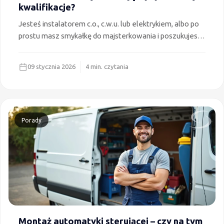
kwalifikacje?
Jesteś instalatorem c.o., c.w.u. lub elektrykiem, albo po
prostu masz smykałkę do majsterkowania i poszukujesz
sposobu na pozyskanie zleceń? Montaż systemów
sterowania temperaturą SALUS Controls może być
09 stycznia 2026
4 min. czytania
doskonałym sposobem na dodatkowy zarobek i rozwój
Twojej firmy! Zastanawiasz się czy to trudne, i ile będzie
Cię kosztować szkolenie? W artykule odpowiadamy
dlaczego warto oraz jak szybko zdobyć kwalifikacje.
Porady
Montaż automatyki sterującej – czy na tym