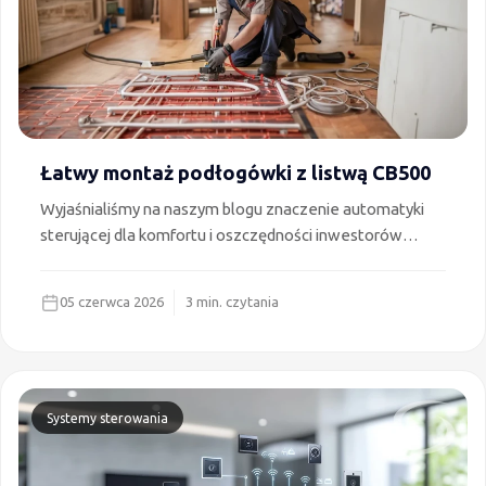
Łatwy montaż podłogówki z listwą CB500
Wyjaśnialiśmy na naszym blogu znaczenie automatyki
sterującej dla komfortu i oszczędności inwestorów
TUTAJ. Tym razem skupimy się korzyściach wynikających
z zastosowania poszczególnych elementów
05 czerwca 2026
3 min. czytania
wspomnianej automatyki, a konkretnie listwy sterującej
CB500 z punktu widzenia instalatora. Kompaktowe
rozmiary, maksymalne uproszczenie montażu oraz
ulepszony system podłączenia przewodów. Czy to
wszystko? W artykule podpowiadamy także jakich
Systemy sterowania
argumentów możesz użyć w rozmowie z inwestorem.