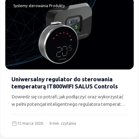
wnętrz.
Systemy sterowania
Produkty
Uniwersalny regulator do sterowania
temperaturą IT800WIFI SALUS Controls
Dowiedz się co potrafi, jak podłączyć oraz wykorzystać
w pełni potencjał inteligentnego regulatora temperatury
IT800WIFI SALUS Controls dla komfortu i oszczędności.
12 marca 2026
6 min. czytania