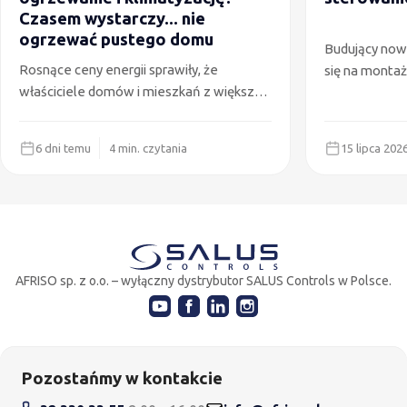
Czasem wystarczy... nie
ogrzewać pustego domu
Budujący now
Rosnące ceny energii sprawiły, że
się na montaż
właściciele domów i mieszkań z większą
podłogowego 
uwagą niż kiedyś analizują rachunki za
niskotempera
ogrzewanie oraz klimatyzację. Paradoks
względu na k
6 dni temu
4 min. czytania
15 lipca 202
polega na tym, że te same osoby każdego
rzeczywiście 
dnia nieświadomie marnują energię na
czy wystarczy
wiele sposobów. Przykładów jest wiele:
kontroli kosz
ogrzewanie pomieszczeń podczas
także sterow
nieobecności domowników, klimatyzacja
W artykule p
chłodząca puste pomieszczenia oraz
powinieneś si
AFRISO sp. z o.o. – wyłączny dystrybutor SALUS Controls w Polsce.
ciepło uciekające przez otwarte okna. To
konkretnego 
wciąż codzienność w wielu polskich
domach i mieszkaniach. Tych kosztów
łatwo uniknąć zmieniając nawyki…lub
instalując automatykę sterującą.
Pozostańmy w kontakcie