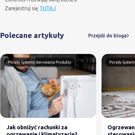
Zarejestruj się
TUTAJ
Polecane artykuły
Przejdź do bloga
Porady
Systemy sterowania
Produkty
Porady
System
Jak obniżyć rachunki za
Ogrzewan
ogrzewanie i klimatyzację?
sterowan