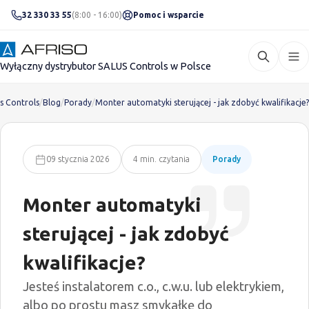
32 330 33 55
(8:00 - 16:00)
Pomoc i wsparcie
Wyłączny dystrybutor SALUS Controls w Polsce
s Controls
/
Blog
/
Porady
/
Monter automatyki sterującej - jak zdobyć kwalifikacje?
09 stycznia 2026
4 min. czytania
Porady
Monter automatyki
sterującej - jak zdobyć
kwalifikacje?
Jesteś instalatorem c.o., c.w.u. lub elektrykiem,
albo po prostu masz smykałkę do