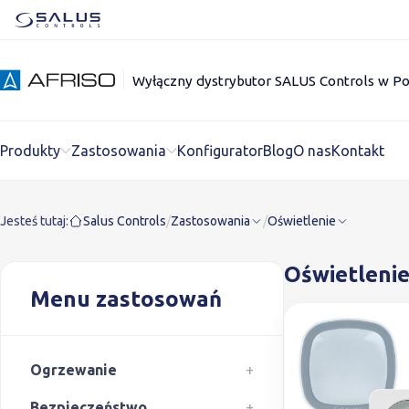
Wyłączny dystrybutor SALUS Controls w Po
Produkty
Zastosowania
Konfigurator
Blog
O nas
Kontakt
Jesteś tutaj:
Salus Controls
/
Zastosowania
/
Oświetlenie
Oświetleni
Menu zastosowań
Ogrzewanie
+
Bezpieczeństwo
+