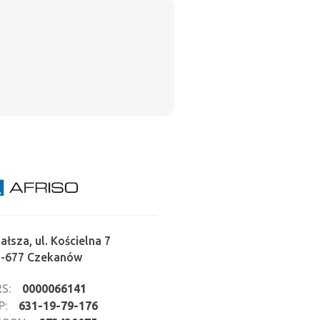
ałsza, ul. Kościelna 7
2-677 Czekanów
S:
0000066141
P:
631-19-79-176