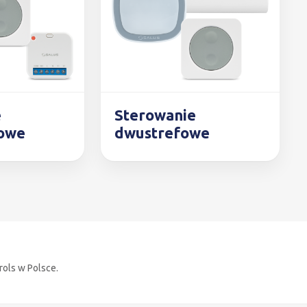
e
Sterowanie
fowe
dwustrefowe
rols w Polsce.