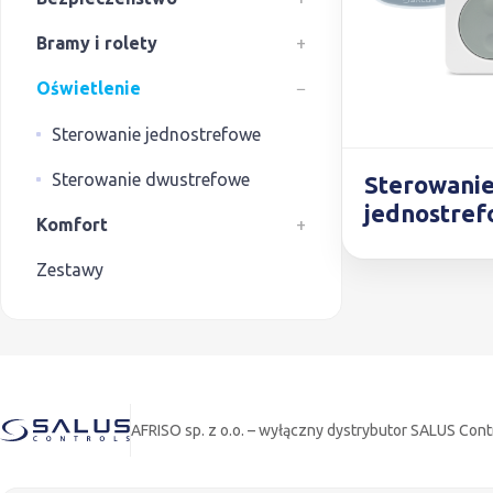
Bramy i rolety
+
Oświetlenie
−
Sterowanie jednostrefowe
Sterowanie dwustrefowe
Sterowani
jednostre
Komfort
+
Zestawy
AFRISO sp. z o.o. – wyłączny dystrybutor SALUS Cont