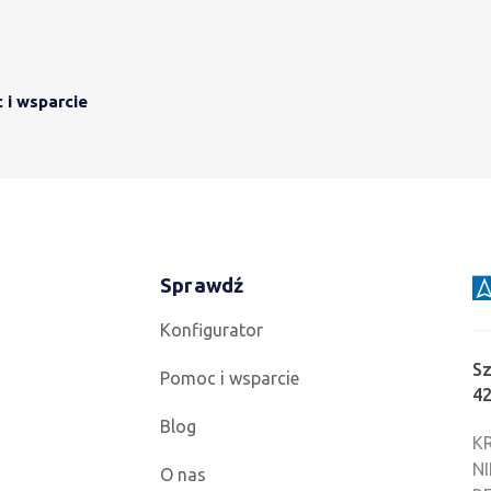
i wsparcie
Sprawdź
Konfigurator
Sz
Pomoc i wsparcie
4
Blog
KR
NI
O nas