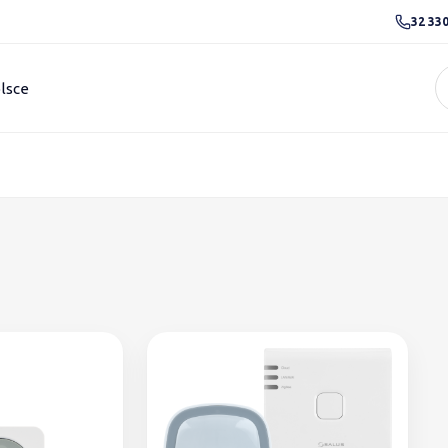
32 330
lsce
e