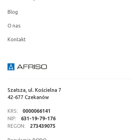
Blog
O nas
Kontakt
Szałsza, ul. Kościelna 7
42-677 Czekanów
KRS:
0000066141
NIP:
631-19-79-176
REGON:
273439075