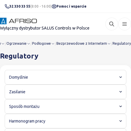
32 330 33 55
(8:00 - 16:00)
Pomoc i wsparcie
Wyłączny dystrybutor SALUS Controls w Polsce
y
/
Ogrzewanie
/
Podłogowe
/
Bezprzewodowe z Internetem
/
Regulatory
Regulatory
Domyślnie
Zasilanie
Sposób montażu
Harmonogram pracy