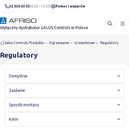
32 330 33 55
(8:00 - 16:00)
Pomoc i wsparcie
Wyłączny dystrybutor SALUS Controls w Polsce
Salus Controls
/
Produkty
/
Ogrzewanie
/
Grzejnikowe
/
Regulatory
Regulatory
Domyślnie
Zasilanie
Sposób montażu
Kolor