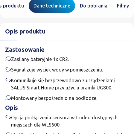
s produktu
Dane techniczne
Do pobrania
Filmy
Opis produktu
Zastosowanie
Zasilany bateryjnie 1x CR2.
Sygnalizuje wyciek wody w pomieszczeniu.
Komunikuje się bezprzewodowo z urządzeniami
SALUS Smart Home przy użyciu bramki UG800.
Montowany bezpośrednio na podłodze.
Opis
Opcja podłączenia sensora w trudno dostępnych
miejscach dla WLS600.