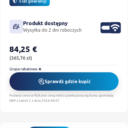
5 lat gwarancji
Produkt dostępny
Zasilanie bat
Połącze
Wysyłka do 2 dni roboczych
84,25 €
Cena i program lojalnościowy
(365,76 zł)
Grupa rabatowa:
A
Sprawdź gdzie kupić
Podana cena w PLN jest ceną netto przeliczoną wg kursu sprzedaży
NBP z tabeli C z dnia 2026-08-07.