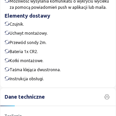
Możliwość wysyłania komunikatu o wykryciu wycieku
za pomocą powiadomień push w aplikacji lub maila.
Elementy dostawy
Czujnik.
Uchwyt montażowy.
Przewód sondy 2m.
Bateria 1x CR2.
Kołki montażowe.
Taśma klejąca dwustronna.
Instrukcja obsługi.
Drukuj t
Dane techniczne
Dane techniczne
Zasilanie