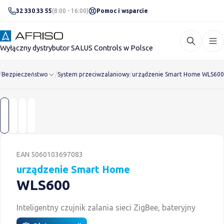
32 330 33 55
(8:00 - 16:00)
Pomoc i wsparcie
Wyłączny dystrybutor SALUS Controls w Polsce
/
Bezpieczeństwo
/
System przeciwzalaniowy
/
urządzenie Smart Home WLS600
urządzenie Smart Home WLS600
EAN 5060103697083
urządzenie Smart Home
WLS600
Inteligentny czujnik zalania sieci ZigBee, bateryjny