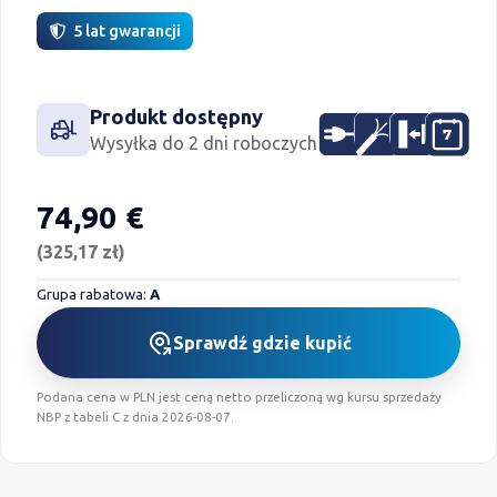
5 lat gwarancji
Produkt dostępny
Zasilanie 230V
Połączenie prze
Montaż naty
Program
Wysyłka do 2 dni roboczych
74,90 €
Cena i program lojalnościowy
(325,17 zł)
Grupa rabatowa:
A
Sprawdź gdzie kupić
Podana cena w PLN jest ceną netto przeliczoną wg kursu sprzedaży
NBP z tabeli C z dnia 2026-08-07.