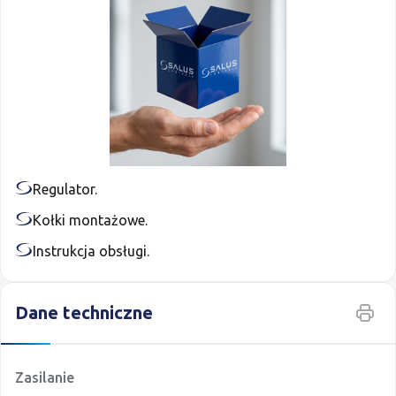
Regulator.
Kołki montażowe.
Instrukcja obsługi.
Drukuj t
Dane techniczne
Dane techniczne
Zasilanie