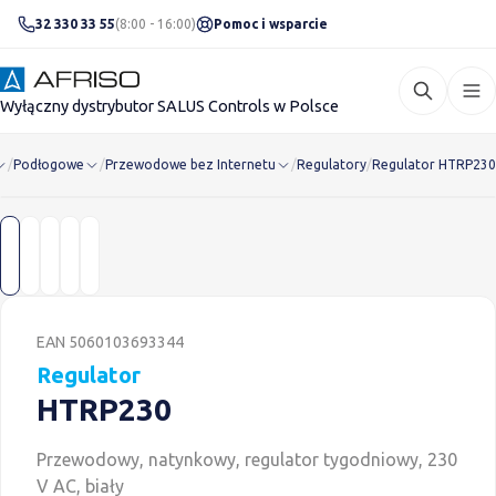
32 330 33 55
(8:00 - 16:00)
Pomoc i wsparcie
Wyłączny dystrybutor SALUS Controls w Polsce
/
Podłogowe
/
Przewodowe bez Internetu
/
Regulatory
/
Regulator HTRP230
Regulator HTRP230
EAN 5060103693344
Regulator
HTRP230
Przewodowy, natynkowy, regulator tygodniowy, 230
V AC, biały