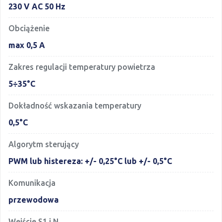
230 V AC 50 Hz
Obciążenie
max 0,5 A
Zakres regulacji temperatury powietrza
5÷35°C
Dokładność wskazania temperatury
0,5°C
Algorytm sterujący
PWM lub histereza: +/- 0,25°C lub +/- 0,5°C
Komunikacja
przewodowa
Wejście S1 i N