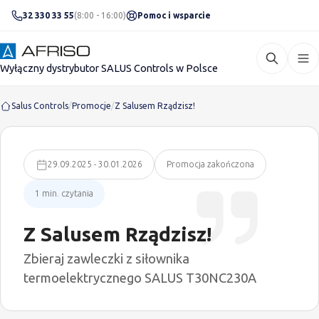
32 330 33 55
(8:00 - 16:00)
Pomoc i wsparcie
Wyłączny dystrybutor SALUS Controls w Polsce
Salus Controls
/
Promocje
/
Z Salusem Rządzisz!
29.09.2025 - 30.01.2026
Promocja zakończona
1 min. czytania
Z Salusem Rządzisz!
Zbieraj zawleczki z siłownika
termoelektrycznego SALUS T30NC230A