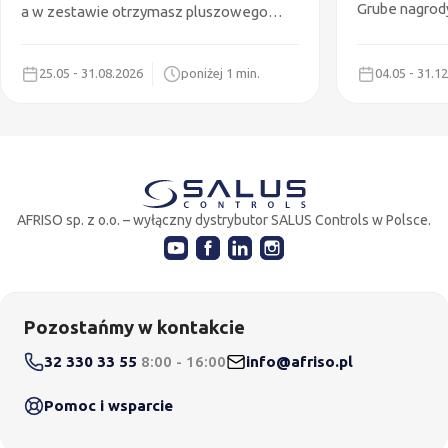
Grube nagrod
a w zestawie otrzymasz pluszowego
Wydraulika GRATIS!
25.05 - 31.08.2026
poniżej 1 min.
04.05 - 31.1
AFRISO sp. z o.o. – wyłączny dystrybutor SALUS Controls w Polsce.
Pozostańmy w kontakcie
32 330 33 55
8:00 - 16:00
info@afriso.pl
Pomoc i wsparcie