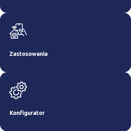
łatwo uniknąć zmieniając nawyki…lub
instalując automatykę sterującą.
Zastosowania
Konfigurator