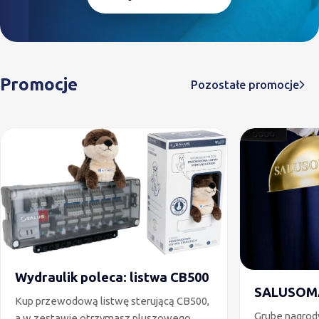
Promocje
Pozostałe promocje
Wydraulik poleca: listwa CB500
SALUSOM
Kup przewodową listwę sterującą CB500,
Grube nagrod
a w zestawie otrzymasz pluszowego