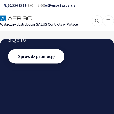
32 330 33 55
(8:00 - 16:00)
Pomoc i wsparcie
SALUSOMANIA
Wyłączny dystrybutor SALUS Controls w Polsce
Grube nagrody za
SQ610
Sprawdź promocję