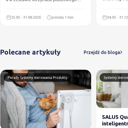
Wydraulika GRATIS!
25.05 - 31.08.2026
poniżej 1 min.
04.05 - 31.1
Polecane artykuły
Przejdź do bloga
Porady
Systemy sterowania
Produkty
Systemy stero
SALUS Qu
inteligent